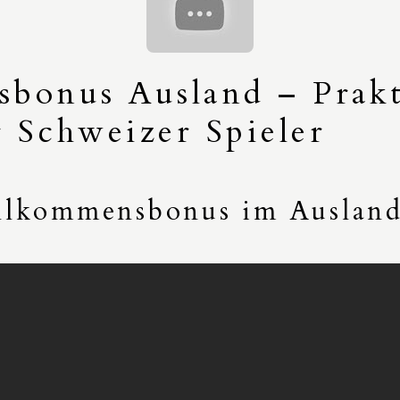
bonus Ausland – Prakt
r Schweizer Spieler
illkommensbonus im Auslan