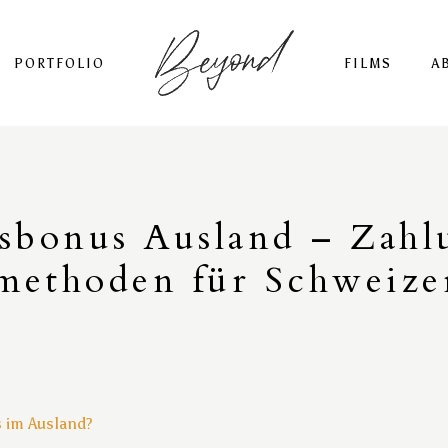
PORTFOLIO
FILMS
A
bonus Ausland – Zahl
methoden für Schweizer
 im Ausland?