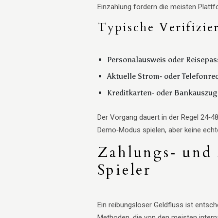
Einzahlung fordern die meisten Platt
Typische Verifizi
Personalausweis oder Reisepass
Aktuelle Strom‑ oder Telefonr
Kreditkarten‑ oder Bankauszug 
Der Vorgang dauert in der Regel 24‑4
Demo‑Modus spielen, aber keine echte
Zahlungs‑ und
Spieler
Ein reibungsloser Geldfluss ist entsc
Methoden, die von den meisten intern