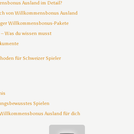
ensbonus Ausland im Detail?
leich von Willkommensbonus Ausland
ngiger Willkommensbonus‑Pakete
g – Was du wissen musst
okumente
hoden für Schweizer Spieler
nis
ungsbewusstes Spielen
en Willkommensbonus Ausland für dich