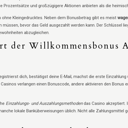
ere Prozentsätze und großzügigere Aktionen anbieten als die heimisc
 ohne Kleingedrucktes. Neben dem Bonusbetrag gibt es meist
wager
n müssen, bevor das Geld ausgezahlt werden kann. Der Schlüssel lieg
ewohnheiten abzugleichen.
ert der Willkommensbonus 
registrierst dich, bestätigst deine E‑Mail, machst die erste Einzahl
Casinos verlangen einen Bonuscode, andere aktivieren den Bonus e
che
Einzahlungs‑ und Auszahlungs­methoden
das Casino akzeptiert. I
d manche lokale Banküberweisungen üblich. Nicht alle Zahlungsmittel g