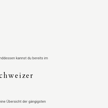
nddessen kannst du bereits im
chweizer
eine Übersicht der gängigsten