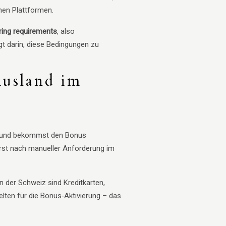
hen Plattformen.
ing requirements
, also
t darin, diese Bedingungen zu
Ausland im
ung und bekommst den Bonus
rst nach manueller Anforderung im
n der Schweiz sind Kreditkarten,
elten für die Bonus‑Aktivierung – das