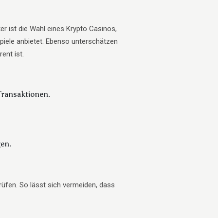
er ist die Wahl eines Krypto Casinos,
piele anbietet. Ebenso unterschätzen
ent ist.
Transaktionen.
gen.
rüfen. So lässt sich vermeiden, dass