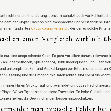
ichtert nicht nur die Orientierung, sondern schützt auch vor Fehlents
ie dem der Krypto Casinos sind transparente und verständliche Info
uf einen fundierten
krypto casino vergleich
, der genau solche Kriterie
achen einen Vergleich wirklich üb
als nur eine ansprechende Optik. Es geht vor allem darum, relevante
 Zahlungsmethoden, Spielangebot, Bonusbedingungen und Lizenzier
l und unkompliziert Ein- und Auszahlungen per Bitcoin oder anderen 
chlüsselung und der Umgang mit Datenschutz sind ebenfalls wichti
rien in einer klaren Struktur auf und vermeidet unnötiges Fachchinesis
 Play’n GO verfügbar sind, da diese Entwickler für hohe Qualität un
können helfen, die Gewinnchancen besser einzuschätzen.
 vermeidet man typische Fehler bei