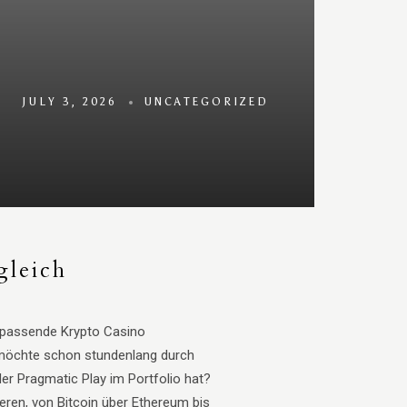
JULY 3, 2026
UNCATEGORIZED
gleich
s passende Krypto Casino
er möchte schon stundenlang durch
der Pragmatic Play im Portfolio hat?
eren, von Bitcoin über Ethereum bis