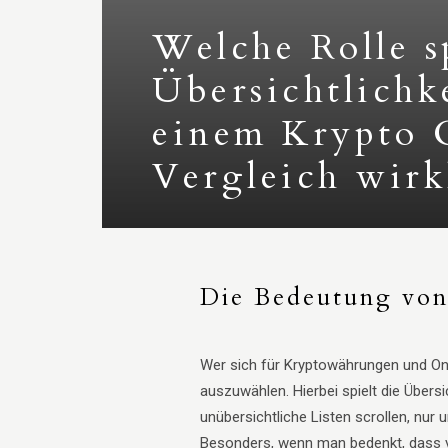
Welche Rolle sp
Übersichtlichk
einem Krypto 
Vergleich wirk
Die Bedeutung von
Wer sich für Kryptowährungen und Onl
auszuwählen. Hierbei spielt die Übers
unübersichtliche Listen scrollen, nur 
Besonders, wenn man bedenkt, dass vi