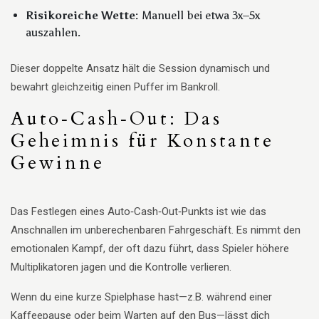
Risiko­reiche Wette:
Manuell bei etwa 3x–5x
auszahlen.
Dieser doppelte Ansatz hält die Session dynamisch und
bewahrt gleichzeitig einen Puffer im Bankroll.
Auto‑Cash‑Out: Das
Geheimnis für Konstante
Gewinne
Das Festlegen eines Auto‑Cash‑Out‑Punkts ist wie das
Anschnallen im unberechenbaren Fahrgeschäft. Es nimmt den
emotionalen Kampf, der oft dazu führt, dass Spieler höhere
Multiplikatoren jagen und die Kontrolle verlieren.
Wenn du eine kurze Spielphase hast—z.B. während einer
Kaffeepause oder beim Warten auf den Bus—lässt dich