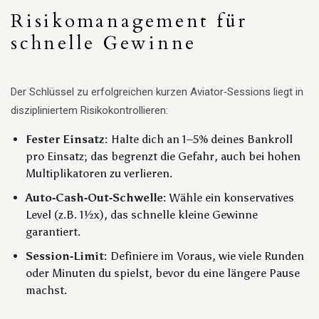
Risikomanagement für
schnelle Gewinne
Der Schlüssel zu erfolgreichen kurzen Aviator‑Sessions liegt in
diszipliniertem Risikokontrollieren:
Fester Einsatz:
Halte dich an 1–5% deines Bankroll
pro Einsatz; das begrenzt die Gefahr, auch bei hohen
Multiplikatoren zu verlieren.
Auto‑Cash‑Out‑Schwelle:
Wähle ein konservatives
Level (z.B. 1½x), das schnelle kleine Gewinne
garantiert.
Session‑Limit:
Definiere im Voraus, wie viele Runden
oder Minuten du spielst, bevor du eine längere Pause
machst.