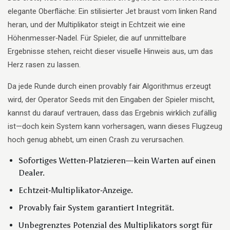
elegante Oberfläche: Ein stilisierter Jet braust vom linken Rand
heran, und der Multiplikator steigt in Echtzeit wie eine
Höhenmesser‑Nadel. Für Spieler, die auf unmittelbare
Ergebnisse stehen, reicht dieser visuelle Hinweis aus, um das
Herz rasen zu lassen.
Da jede Runde durch einen provably fair Algorithmus erzeugt
wird, der Operator Seeds mit den Eingaben der Spieler mischt,
kannst du darauf vertrauen, dass das Ergebnis wirklich zufällig
ist—doch kein System kann vorhersagen, wann dieses Flugzeug
hoch genug abhebt, um einen Crash zu verursachen.
Sofortiges Wetten‑Platzieren—kein Warten auf einen
Dealer.
Echtzeit‑Multiplikator‑Anzeige.
Provably fair System garantiert Integrität.
Unbegrenztes Potenzial des Multiplikators sorgt für