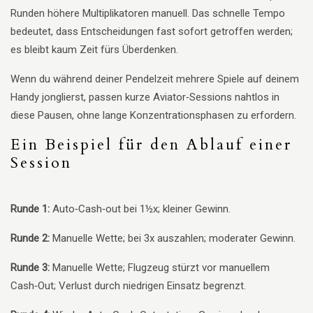
Runden höhere Multiplikatoren manuell. Das schnelle Tempo
bedeutet, dass Entscheidungen fast sofort getroffen werden;
es bleibt kaum Zeit fürs Überdenken.
Wenn du während deiner Pendelzeit mehrere Spiele auf deinem
Handy jonglierst, passen kurze Aviator‑Sessions nahtlos in
diese Pausen, ohne lange Konzentrationsphasen zu erfordern.
Ein Beispiel für den Ablauf einer
Session
Runde 1:
Auto‑Cash‑out bei 1½x; kleiner Gewinn.
Runde 2:
Manuelle Wette; bei 3x auszahlen; moderater Gewinn.
Runde 3:
Manuelle Wette; Flugzeug stürzt vor manuellem
Cash‑Out; Verlust durch niedrigen Einsatz begrenzt.