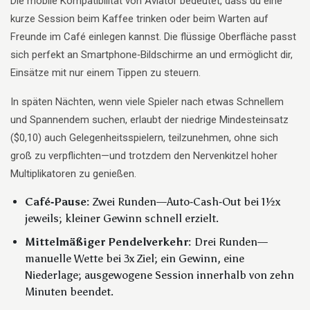
Die mobile Kompatibilität von Aviator bedeutet, dass du eine
kurze Session beim Kaffee trinken oder beim Warten auf
Freunde im Café einlegen kannst. Die flüssige Oberfläche passt
sich perfekt an Smartphone‑Bildschirme an und ermöglicht dir,
Einsätze mit nur einem Tippen zu steuern.
In späten Nächten, wenn viele Spieler nach etwas Schnellem
und Spannendem suchen, erlaubt der niedrige Mindesteinsatz
($0,10) auch Gelegenheitsspielern, teilzunehmen, ohne sich
groß zu verpflichten—und trotzdem den Nervenkitzel hoher
Multiplikatoren zu genießen.
Café‑Pause:
Zwei Runden—Auto‑Cash‑Out bei 1½x
jeweils; kleiner Gewinn schnell erzielt.
Mittelmäßiger Pendelverkehr:
Drei Runden—
manuelle Wette bei 3x Ziel; ein Gewinn, eine
Niederlage; ausgewogene Session innerhalb von zehn
Minuten beendet.