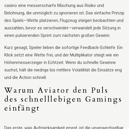
casino eine messerscharfe Mischung aus Risiko und
Belohnung, die unmöglich zu ignorieren ist. Das einfache Prinzip
des Spiels—Wette platzieren, Flugzeug steigen beobachten und
auszahlen, bevor es verschwindet—verwandelt jede Sitzung in
einen pulsierenden Sprint zum nächsten großen Gewinn.
Kurz gesagt, Spieler lieben die sofortige Feedback‑Schleife: Ein
Klick setzt eine Wette frei, und der Multiplikator steigt wie ein
Höhenmesserzeiger in Echtzeit. Wenn du schnelle Gewinne
suchst, hält die niedrige bis mittlere Volatilität die Einsätze eng
und die Action schnell.
Warum Aviator den Puls
des schnelllebigen Gamings
einfängt
Das erste, was Aufmerksamkeit erregt, ist die unverwechselbar