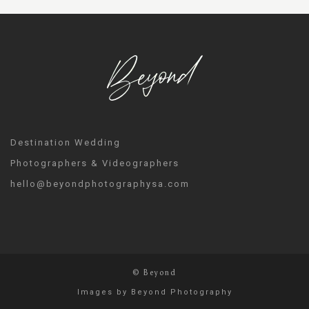
Destination Wedding
Photographers & Videographers
hello@beyondphotographysa.com
© Beyond
Images by Beyond Photography