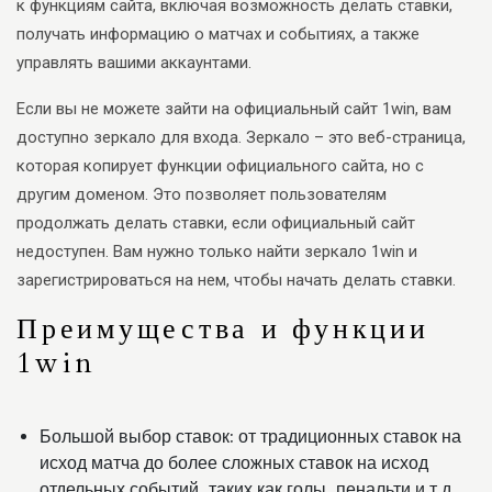
к функциям сайта, включая возможность делать ставки,
получать информацию о матчах и событиях, а также
управлять вашими аккаунтами.
Если вы не можете зайти на официальный сайт 1win, вам
доступно зеркало для входа. Зеркало – это веб-страница,
которая копирует функции официального сайта, но с
другим доменом. Это позволяет пользователям
продолжать делать ставки, если официальный сайт
недоступен. Вам нужно только найти зеркало 1win и
зарегистрироваться на нем, чтобы начать делать ставки.
Преимущества и функции
1win
Большой выбор ставок: от традиционных ставок на
исход матча до более сложных ставок на исход
отдельных событий, таких как голы, пенальти и т.д.