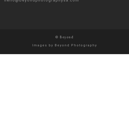
hello@beyondphotographysa.com
© Beyond
Images by Beyond Photography