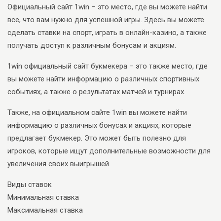
Официальный сайт 1win – это место, где вы можете найти
все, что вам нужно для успешной игры. Здесь вы можете
сделать ставки на спорт, играть в онлайн-казино, а также
получать доступ к различным бонусам и акциям.
1win официальный сайт букмекера – это также место, где
вы можете найти информацию о различных спортивных
событиях, а также о результатах матчей и турнирах.
Также, на официальном сайте 1win вы можете найти
информацию о различных бонусах и акциях, которые
предлагает букмекер. Это может быть полезно для
игроков, которые ищут дополнительные возможности для
увеличения своих выигрышей.
Виды ставок
Минимальная ставка
Максимальная ставка