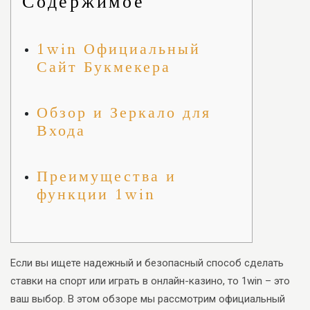
Содержимое
1win Официальный
Сайт Букмекера
Обзор и Зеркало для
Входа
Преимущества и
функции 1win
Если вы ищете надежный и безопасный способ сделать
ставки на спорт или играть в онлайн-казино, то 1win – это
ваш выбор. В этом обзоре мы рассмотрим официальный